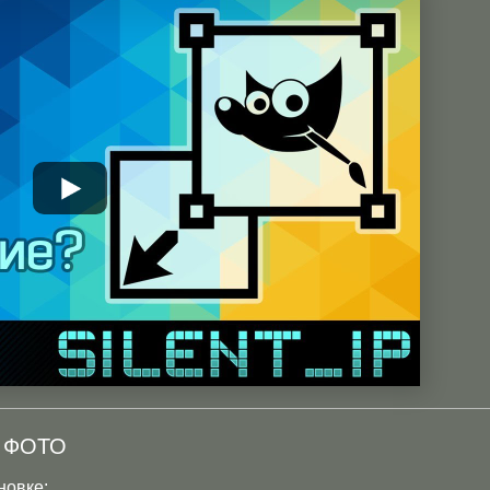
 ФОТО
новке: